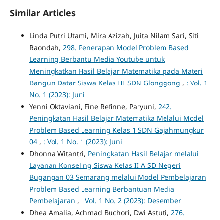
Similar Articles
Linda Putri Utami, Mira Azizah, Juita Nilam Sari, Siti
Raondah,
298. Penerapan Model Problem Based
Learning Berbantu Media Youtube untuk
Meningkatkan Hasil Belajar Matematika pada Materi
Bangun Datar Siswa Kelas III SDN Glonggong
,
: Vol. 1
No. 1 (2023): Juni
Yenni Oktaviani, Fine Refinne, Paryuni,
242.
Peningkatan Hasil Belajar Matematika Melalui Model
Problem Based Learning Kelas 1 SDN Gajahmungkur
04
,
: Vol. 1 No. 1 (2023): Juni
Dhonna Witantri,
Peningkatan Hasil Belajar melalui
Layanan Konseling Siswa Kelas II A SD Negeri
Bugangan 03 Semarang melalui Model Pembelajaran
Problem Based Learning Berbantuan Media
Pembelajaran
,
: Vol. 1 No. 2 (2023): Desember
Dhea Amalia, Achmad Buchori, Dwi Astuti,
276.