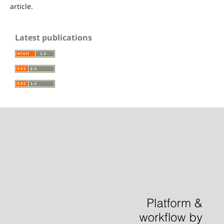
article.
Latest publications
toto slot
situs slot