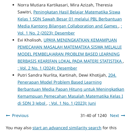
Norra Mutiara Kartikasari, Mira Azizah, Theresia
Sawitri,
Peningkatan Hasil Belajar Matematika Siswa
Kelas 1 SDN Sawah Besar 01 melalui PBL Berbantuan
Media Kantong Bilangan Collaboration and Games
,
:
Vol. 1 No. 2 (2023): Desember
Evi Kholisoh,
UPAYA MENINGKATKAN KEMAMPUAN
PEMECAHAN MASALAH MATEMATIKA SISWA MELALUI
MODEL PEMBELAJARAN PROBLEM BASED LEARNING
BERBASIS KEARIFAN LOKAL PADA MATERI STATISTIKA
,
: Vol. 2 No. 1 (2024): Desember
Putri Sandra Nurlita, Kartinah, Dewi Khotijah,
204.
Penerapan Model Problem Based Learning
Berbantuan Media Papan Hitung untuk Meningkatkan
Kemampuan Pemecahan Masalah Matematika Kelas I
di SDN 3 Jebol
,
: Vol. 1 No. 1 (2023): Juni
Previous
31-40 of 1240
Next
You may also
start an advanced similarity search
for this