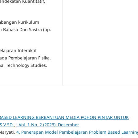
endekatan Kuantitatif,
embangan kurikulum
n Bahasa Dan Sastra (pp.
ajaran Interaktif
da Pembelajaran Fisika.
al Technology Studies.
BASED LEARNING BERBANTUAN MEDIA POHON PINTAR UNTUK
S V SD
,
: Vol. 1 No. 2 (2023): Desember
Maryati,
4. Penerapan Model Pembelajaran Problem Based Learnin