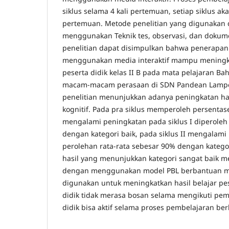
siklus selama 4 kali pertemuan, setiap siklus aka
pertemuan. Metode penelitian yang digunakan d
menggunakan Teknik tes, observasi, dan dokume
penelitian dapat disimpulkan bahwa penerapa
menggunakan media interaktif mampu meningka
peserta didik kelas II B pada mata pelajaran Ba
macam-macam perasaan di SDN Pandean Lamper
penelitian menunjukkan adanya peningkatan has
kognitif. Pada pra siklus memperoleh persenta
mengalami peningkatan pada siklus I diperoleh
dengan kategori baik, pada siklus II mengalam
perolehan rata-rata sebesar 90% dengan katego
hasil yang menunjukkan kategori sangat baik 
dengan menggunakan model PBL berbantuan med
digunakan untuk meningkatkan hasil belajar pes
didik tidak merasa bosan selama mengikuti pem
didik bisa aktif selama proses pembelajaran be