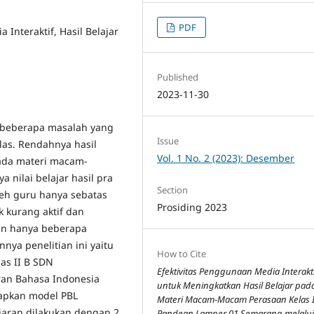
PDF
Interaktif, Hasil Belajar
Published
2023-11-30
h beberapa masalah yang
Issue
las. Rendahnya hasil
Vol. 1 No. 2 (2023): Desember
ada materi macam-
 nilai belajar hasil pra
Section
leh guru hanya sebatas
Prosiding 2023
k kurang aktif dan
dan hanya beberapa
nnya penelitian ini yaitu
How to Cite
las II B SDN
Efektivitas Penggunaan Media Interakt
an Bahasa Indonesia
untuk Meningkatkan Hasil Belajar pad
pkan model PBL
Materi Macam-Macam Perasaan Kelas 
jaran dilakukan dengan 2
Pandean Lamper 01 Semarang melalu