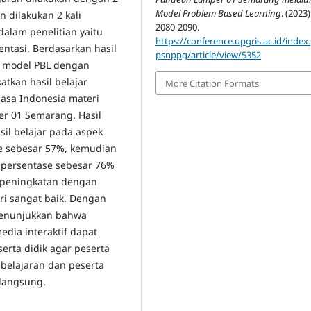
Model Problem Based Learning
. (2023)
n dilakukan 2 kali
2080-2090.
alam penelitian yaitu
https://conference.upgris.ac.id/index
ntasi. Berdasarkan hasil
psnppg/article/view/5352
n model PBL dengan
tkan hasil belajar
More Citation Formats
hasa Indonesia materi
 01 Semarang. Hasil
il belajar pada aspek
se sebesar 57%, kemudian
 persentase sebesar 76%
i peningkatan dengan
ri sangat baik. Dengan
menunjukkan bahwa
ia interaktif dapat
erta didik agar peserta
belajaran dan peserta
rlangsung.