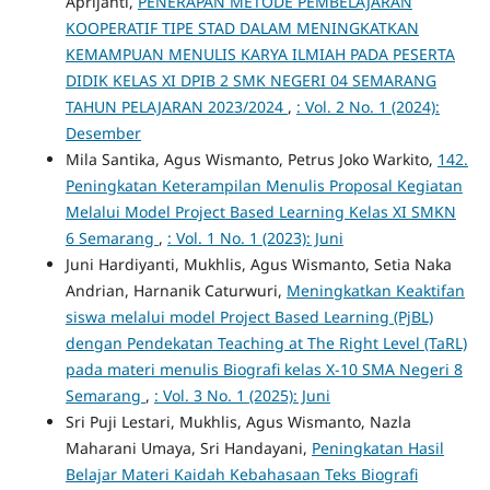
Aprijanti,
PENERAPAN METODE PEMBELAJARAN
KOOPERATIF TIPE STAD DALAM MENINGKATKAN
KEMAMPUAN MENULIS KARYA ILMIAH PADA PESERTA
DIDIK KELAS XI DPIB 2 SMK NEGERI 04 SEMARANG
TAHUN PELAJARAN 2023/2024
,
: Vol. 2 No. 1 (2024):
Desember
Mila Santika, Agus Wismanto, Petrus Joko Warkito,
142.
Peningkatan Keterampilan Menulis Proposal Kegiatan
Melalui Model Project Based Learning Kelas XI SMKN
6 Semarang
,
: Vol. 1 No. 1 (2023): Juni
Juni Hardiyanti, Mukhlis, Agus Wismanto, Setia Naka
Andrian, Harnanik Caturwuri,
Meningkatkan Keaktifan
siswa melalui model Project Based Learning (PjBL)
dengan Pendekatan Teaching at The Right Level (TaRL)
pada materi menulis Biografi kelas X-10 SMA Negeri 8
Semarang
,
: Vol. 3 No. 1 (2025): Juni
Sri Puji Lestari, Mukhlis, Agus Wismanto, Nazla
Maharani Umaya, Sri Handayani,
Peningkatan Hasil
Belajar Materi Kaidah Kebahasaan Teks Biografi