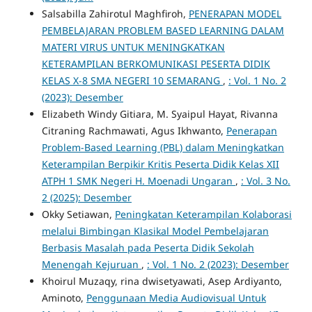
Salsabilla Zahirotul Maghfiroh,
PENERAPAN MODEL
PEMBELAJARAN PROBLEM BASED LEARNING DALAM
MATERI VIRUS UNTUK MENINGKATKAN
KETERAMPILAN BERKOMUNIKASI PESERTA DIDIK
KELAS X-8 SMA NEGERI 10 SEMARANG
,
: Vol. 1 No. 2
(2023): Desember
Elizabeth Windy Gitiara, M. Syaipul Hayat, Rivanna
Citraning Rachmawati, Agus Ikhwanto,
Penerapan
Problem-Based Learning (PBL) dalam Meningkatkan
Keterampilan Berpikir Kritis Peserta Didik Kelas XII
ATPH 1 SMK Negeri H. Moenadi Ungaran
,
: Vol. 3 No.
2 (2025): Desember
Okky Setiawan,
Peningkatan Keterampilan Kolaborasi
melalui Bimbingan Klasikal Model Pembelajaran
Berbasis Masalah pada Peserta Didik Sekolah
Menengah Kejuruan
,
: Vol. 1 No. 2 (2023): Desember
Khoirul Muzaqy, rina dwisetyawati, Asep Ardiyanto,
Aminoto,
Penggunaan Media Audiovisual Untuk