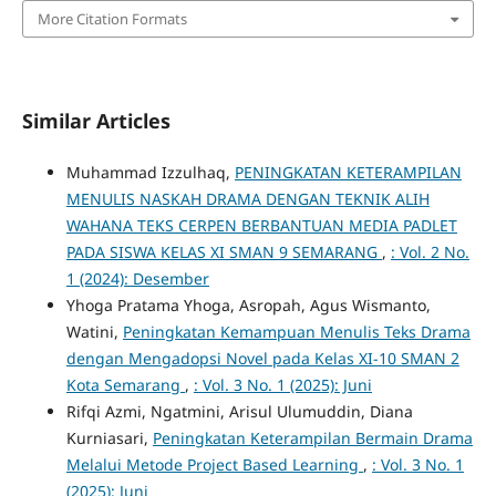
More Citation Formats
Similar Articles
Muhammad Izzulhaq,
PENINGKATAN KETERAMPILAN
MENULIS NASKAH DRAMA DENGAN TEKNIK ALIH
WAHANA TEKS CERPEN BERBANTUAN MEDIA PADLET
PADA SISWA KELAS XI SMAN 9 SEMARANG
,
: Vol. 2 No.
1 (2024): Desember
Yhoga Pratama Yhoga, Asropah, Agus Wismanto,
Watini,
Peningkatan Kemampuan Menulis Teks Drama
dengan Mengadopsi Novel pada Kelas XI-10 SMAN 2
Kota Semarang
,
: Vol. 3 No. 1 (2025): Juni
Rifqi Azmi, Ngatmini, Arisul Ulumuddin, Diana
Kurniasari,
Peningkatan Keterampilan Bermain Drama
Melalui Metode Project Based Learning
,
: Vol. 3 No. 1
(2025): Juni