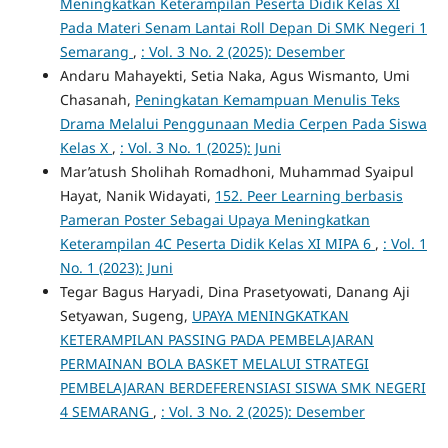
Meningkatkan Keterampilan Peserta Didik Kelas XI
Pada Materi Senam Lantai Roll Depan Di SMK Negeri 1
Semarang
,
: Vol. 3 No. 2 (2025): Desember
Andaru Mahayekti, Setia Naka, Agus Wismanto, Umi
Chasanah,
Peningkatan Kemampuan Menulis Teks
Drama Melalui Penggunaan Media Cerpen Pada Siswa
Kelas X
,
: Vol. 3 No. 1 (2025): Juni
Mar’atush Sholihah Romadhoni, Muhammad Syaipul
Hayat, Nanik Widayati,
152. Peer Learning berbasis
Pameran Poster Sebagai Upaya Meningkatkan
Keterampilan 4C Peserta Didik Kelas XI MIPA 6
,
: Vol. 1
No. 1 (2023): Juni
Tegar Bagus Haryadi, Dina Prasetyowati, Danang Aji
Setyawan, Sugeng,
UPAYA MENINGKATKAN
KETERAMPILAN PASSING PADA PEMBELAJARAN
PERMAINAN BOLA BASKET MELALUI STRATEGI
PEMBELAJARAN BERDEFERENSIASI SISWA SMK NEGERI
4 SEMARANG
,
: Vol. 3 No. 2 (2025): Desember