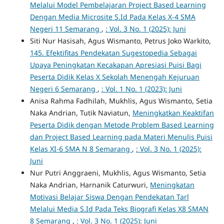
Melalui Model Pembelajaran Project Based Learning
Dengan Media Microsite S.Id Pada Kelas X-4 SMA
Negeri 11 Semarang
,
: Vol. 3 No. 1 (2025): Juni
Siti Nur Hasisah, Agus Wismanto, Petrus Joko Warkito,
145. Efektifitas Pendekatan Sugestopedia Sebagai
Upaya Peningkatan Kecakapan Apresiasi Puisi Bagi
Peserta Didik Kelas X Sekolah Menengah Kejuruan
Negeri 6 Semarang
,
: Vol. 1 No. 1 (2023): Juni
Anisa Rahma Fadhilah, Mukhlis, Agus Wismanto, Setia
Naka Andrian, Tutik Naviatun,
Meningkatkan Keaktifan
Peserta Didik dengan Metode Problem Based Learning
dan Project Based Learning pada Materi Menulis Puisi
Kelas XI-6 SMA N 8 Semarang
,
: Vol. 3 No. 1 (2025):
Juni
Nur Putri Anggraeni, Mukhlis, Agus Wismanto, Setia
Naka Andrian, Harnanik Caturwuri,
Meningkatan
Motivasi Belajar Siswa Dengan Pendekatan Tarl
Melalui Media S.Id Pada Teks Biografi Kelas X8 SMAN
8 Semarang
,
: Vol. 3 No. 1 (2025): Juni