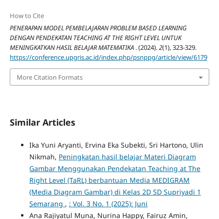
How to Cite
PENERAPAN MODEL PEMBELAJARAN PROBLEM BASED LEARNING
DENGAN PENDEKATAN TEACHING AT THE RIGHT LEVEL UNTUK
MENINGKATKAN HASIL BELAJAR MATEMATIKA
. (2024).
2
(1), 323-329.
https://conference.upgris.ac.id/index.php/psnppg/article/view/6179
More Citation Formats
Similar Articles
Ika Yuni Aryanti, Ervina Eka Subekti, Sri Hartono, Ulin
Nikmah,
Peningkatan hasil belajar Materi Diagram
Gambar Menggunakan Pendekatan Teaching at The
Right Level (TaRL) berbantuan Media MEDIGRAM
(Media Diagram Gambar) di Kelas 2D SD Supriyadi 1
Semarang
,
: Vol. 3 No. 1 (2025): Juni
Ana Rajiyatul Muna, Nurina Happy, Fairuz Amin,