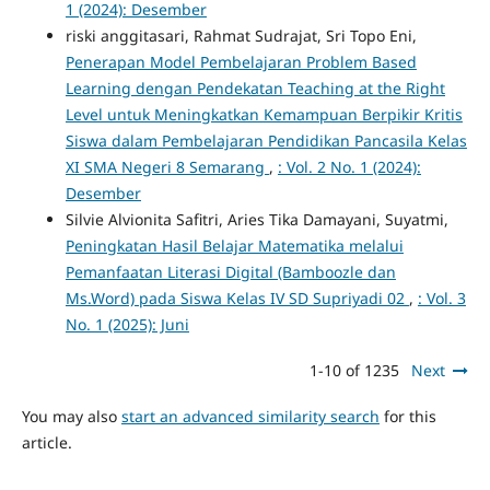
1 (2024): Desember
riski anggitasari, Rahmat Sudrajat, Sri Topo Eni,
Penerapan Model Pembelajaran Problem Based
Learning dengan Pendekatan Teaching at the Right
Level untuk Meningkatkan Kemampuan Berpikir Kritis
Siswa dalam Pembelajaran Pendidikan Pancasila Kelas
XI SMA Negeri 8 Semarang
,
: Vol. 2 No. 1 (2024):
Desember
Silvie Alvionita Safitri, Aries Tika Damayani, Suyatmi,
Peningkatan Hasil Belajar Matematika melalui
Pemanfaatan Literasi Digital (Bamboozle dan
Ms.Word) pada Siswa Kelas IV SD Supriyadi 02
,
: Vol. 3
No. 1 (2025): Juni
1-10 of 1235
Next
You may also
start an advanced similarity search
for this
article.