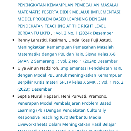
PENINGKATAN KEMAMPUAN PEMECAHAN MASALAH
MATEMATIS PESERTA DIDIK MELALUI IMPLEMENTASI
MODEL PROBLEM BASED LEARNING DENGAN
PENDEKATAN TEACHING AT THE RIGHT LEVEL
BERBANTU LKPD
,
: Vol. 2 No. 1 (2024): Desember
Renny Larastiti, Rasiman, Linda Koes Puji Astuti,
Meningkatkan Kemampuan Pemecahan Masalah
Matematika dengan PBL dan TaRL Siswa Kelas X-8
SMAN 2 Semarang
,
: Vol. 2 No. 1 (2024): Desember
Ulya Ainun Nadziroh,
Implementasi Pendekatan TaRL
dengan Model PBL untuk meningkatkan Kemampuan
Berpikir Kritis materi SPLTV kelas X SMK
,
: Vol. 1 No. 2
(2023): Desember
Septia Nurul Hapsari, Heni Purwati, Pramono,
Penerapan Model Pembelajaran Problem Based
Learning (Pbl) Dengan Pendekatan Culturally
Responsive Teaching (Crt) Berbantu Media
Liveworksheets Dalam Meningkatkan Hasil Belajar