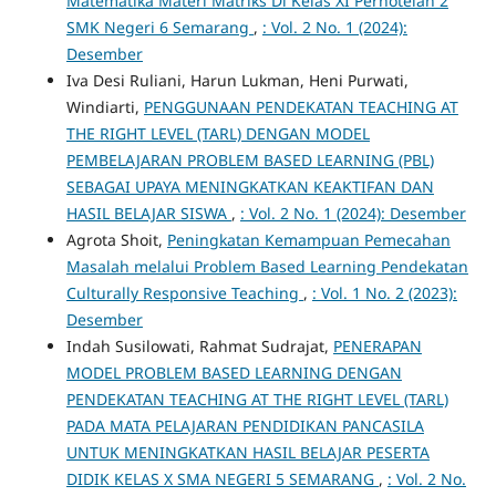
Matematika Materi Matriks Di Kelas XI Perhotelan 2
SMK Negeri 6 Semarang
,
: Vol. 2 No. 1 (2024):
Desember
Iva Desi Ruliani, Harun Lukman, Heni Purwati,
Windiarti,
PENGGUNAAN PENDEKATAN TEACHING AT
THE RIGHT LEVEL (TARL) DENGAN MODEL
PEMBELAJARAN PROBLEM BASED LEARNING (PBL)
SEBAGAI UPAYA MENINGKATKAN KEAKTIFAN DAN
HASIL BELAJAR SISWA
,
: Vol. 2 No. 1 (2024): Desember
Agrota Shoit,
Peningkatan Kemampuan Pemecahan
Masalah melalui Problem Based Learning Pendekatan
Culturally Responsive Teaching
,
: Vol. 1 No. 2 (2023):
Desember
Indah Susilowati, Rahmat Sudrajat,
PENERAPAN
MODEL PROBLEM BASED LEARNING DENGAN
PENDEKATAN TEACHING AT THE RIGHT LEVEL (TARL)
PADA MATA PELAJARAN PENDIDIKAN PANCASILA
UNTUK MENINGKATKAN HASIL BELAJAR PESERTA
DIDIK KELAS X SMA NEGERI 5 SEMARANG
,
: Vol. 2 No.