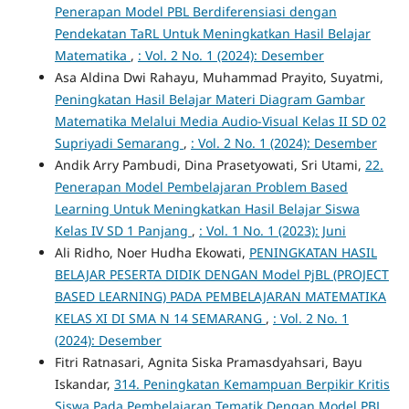
Penerapan Model PBL Berdiferensiasi dengan
Pendekatan TaRL Untuk Meningkatkan Hasil Belajar
Matematika
,
: Vol. 2 No. 1 (2024): Desember
Asa Aldina Dwi Rahayu, Muhammad Prayito, Suyatmi,
Peningkatan Hasil Belajar Materi Diagram Gambar
Matematika Melalui Media Audio-Visual Kelas II SD 02
Supriyadi Semarang
,
: Vol. 2 No. 1 (2024): Desember
Andik Arry Pambudi, Dina Prasetyowati, Sri Utami,
22.
Penerapan Model Pembelajaran Problem Based
Learning Untuk Meningkatkan Hasil Belajar Siswa
Kelas IV SD 1 Panjang
,
: Vol. 1 No. 1 (2023): Juni
Ali Ridho, Noer Hudha Ekowati,
PENINGKATAN HASIL
BELAJAR PESERTA DIDIK DENGAN Model PjBL (PROJECT
BASED LEARNING) PADA PEMBELAJARAN MATEMATIKA
KELAS XI DI SMA N 14 SEMARANG
,
: Vol. 2 No. 1
(2024): Desember
Fitri Ratnasari, Agnita Siska Pramasdyahsari, Bayu
Iskandar,
314. Peningkatan Kemampuan Berpikir Kritis
Siswa Pada Pembelajaran Tematik Dengan Model PBL