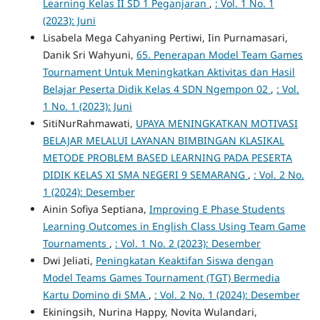
Learning Kelas II SD 1 Peganjaran
,
: Vol. 1 No. 1
(2023): Juni
Lisabela Mega Cahyaning Pertiwi, Iin Purnamasari,
Danik Sri Wahyuni,
65. Penerapan Model Team Games
Tournament Untuk Meningkatkan Aktivitas dan Hasil
Belajar Peserta Didik Kelas 4 SDN Ngempon 02
,
: Vol.
1 No. 1 (2023): Juni
SitiNurRahmawati,
UPAYA MENINGKATKAN MOTIVASI
BELAJAR MELALUI LAYANAN BIMBINGAN KLASIKAL
METODE PROBLEM BASED LEARNING PADA PESERTA
DIDIK KELAS XI SMA NEGERI 9 SEMARANG
,
: Vol. 2 No.
1 (2024): Desember
Ainin Sofiya Septiana,
Improving E Phase Students
Learning Outcomes in English Class Using Team Game
Tournaments
,
: Vol. 1 No. 2 (2023): Desember
Dwi Jeliati,
Peningkatan Keaktifan Siswa dengan
Model Teams Games Tournament (TGT) Bermedia
Kartu Domino di SMA
,
: Vol. 2 No. 1 (2024): Desember
Ekiningsih, Nurina Happy, Novita Wulandari,