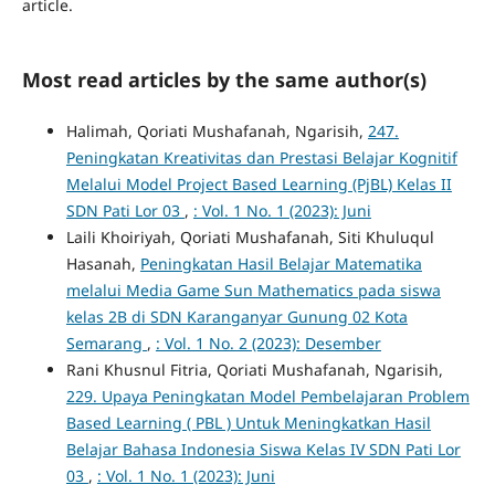
article.
Most read articles by the same author(s)
Halimah, Qoriati Mushafanah, Ngarisih,
247.
Peningkatan Kreativitas dan Prestasi Belajar Kognitif
Melalui Model Project Based Learning (PjBL) Kelas II
SDN Pati Lor 03
,
: Vol. 1 No. 1 (2023): Juni
Laili Khoiriyah, Qoriati Mushafanah, Siti Khuluqul
Hasanah,
Peningkatan Hasil Belajar Matematika
melalui Media Game Sun Mathematics pada siswa
kelas 2B di SDN Karanganyar Gunung 02 Kota
Semarang
,
: Vol. 1 No. 2 (2023): Desember
Rani Khusnul Fitria, Qoriati Mushafanah, Ngarisih,
229. Upaya Peningkatan Model Pembelajaran Problem
Based Learning ( PBL ) Untuk Meningkatkan Hasil
Belajar Bahasa Indonesia Siswa Kelas IV SDN Pati Lor
03
,
: Vol. 1 No. 1 (2023): Juni