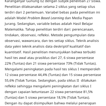
Karanganyar Gunung 02 dengan subjek penelitian 27 siswa.
Penelitian dilaksanakan selama 2 siklus yang setiap silus
terdiri dari 2 pertemuan. Variabel bebas pada penelitian ini
adalah Model
Problem Based Learning
dan Media Papan
Jurang. Sedangkan, variable bebas adalah Hasil Belajar
Matematika. Tahap penelitian terdiri dari: perencanaan,
tindakan, observasi, refleksi. Metode pengumpulan data
observasi, wawancara, dan tes setiap siklus. Teknik analisis
data yakni teknik analisis data deskriptif kualitatif dan
kuantitatif. Hasil penelitian menunjukkan bahwa terbukti
hasil tes awal atau prasiklus dari 27, 6 siswa persentase
22% (Tuntas) dan 21 siswa persentase 73% (Tidak Tuntas).
Mengalami peningkatan pada hasil tes siklus I memperoleh
12 siswa persentase 44,4% (Tuntas) dan 15 siswa persentase
55,6% (Tidak Tuntas. Sedangkan, pada siklus II dilakukan
refleksi sehingga mengalami peningkatan dari siklus I
dengan capaian ketuntasan 22 siswa persentase 81,5%
(Tuntas) dan 5 siswa persentase 18,5% (Tidak Tuntas).
Dengan itu dapat disimpulkan bahwa melalui penerapan