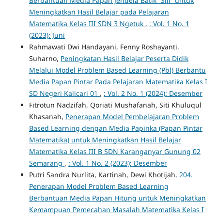
Berbantuan Media Papan Jendela Batik “Sili” untuk
Meningkatkan Hasil Belajar pada Pelajaran
Matematika Kelas III SDN 3 Ngetuk
,
: Vol. 1 No. 1
(2023): Juni
Rahmawati Dwi Handayani, Fenny Roshayanti,
Suharno,
Peningkatan Hasil Belajar Peserta Didik
Melalui Model Problem Based Learning (Pbl) Berbantu
Media Papan Pintar Pada Pelajaran Matematika Kelas I
SD Negeri Kalicari 01
,
: Vol. 2 No. 1 (2024): Desember
Fitrotun Nadzifah, Qoriati Mushafanah, Siti Khuluqul
Khasanah,
Penerapan Model Pembelajaran Problem
Based Learning dengan Media Papinka (Papan Pintar
Matematika) untuk Meningkatkan Hasil Belajar
Matematika Kelas III B SDN Karanganyar Gunung 02
Semarang
,
: Vol. 1 No. 2 (2023): Desember
Putri Sandra Nurlita, Kartinah, Dewi Khotijah,
204.
Penerapan Model Problem Based Learning
Berbantuan Media Papan Hitung untuk Meningkatkan
Kemampuan Pemecahan Masalah Matematika Kelas I