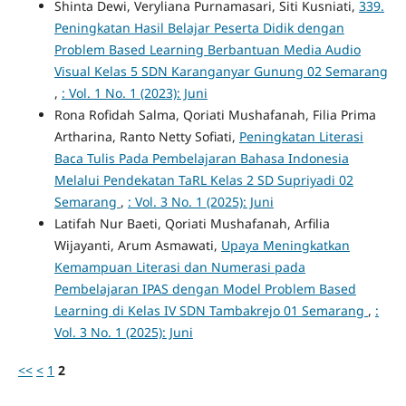
Shinta Dewi, Veryliana Purnamasari, Siti Kusniati,
339.
Peningkatan Hasil Belajar Peserta Didik dengan
Problem Based Learning Berbantuan Media Audio
Visual Kelas 5 SDN Karanganyar Gunung 02 Semarang
,
: Vol. 1 No. 1 (2023): Juni
Rona Rofidah Salma, Qoriati Mushafanah, Filia Prima
Artharina, Ranto Netty Sofiati,
Peningkatan Literasi
Baca Tulis Pada Pembelajaran Bahasa Indonesia
Melalui Pendekatan TaRL Kelas 2 SD Supriyadi 02
Semarang
,
: Vol. 3 No. 1 (2025): Juni
Latifah Nur Baeti, Qoriati Mushafanah, Arfilia
Wijayanti, Arum Asmawati,
Upaya Meningkatkan
Kemampuan Literasi dan Numerasi pada
Pembelajaran IPAS dengan Model Problem Based
Learning di Kelas IV SDN Tambakrejo 01 Semarang
,
:
Vol. 3 No. 1 (2025): Juni
<<
<
1
2