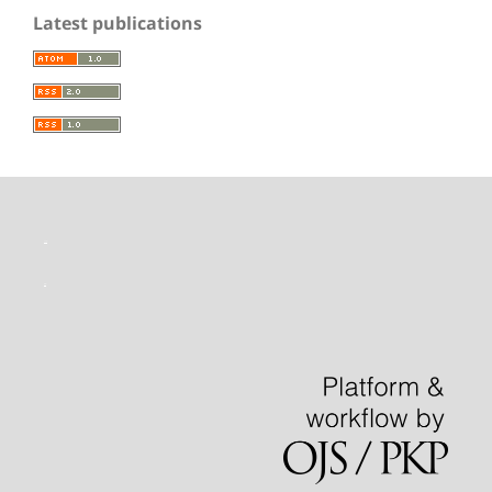
Latest publications
toto slot
situs slot