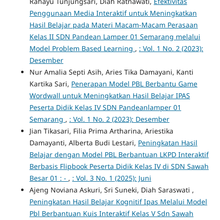
Rahayu Tunjungsari, Diah Ratnawati,
Efektivitas
Penggunaan Media Interaktif untuk Meningkatkan
Hasil Belajar pada Materi Macam-Macam Perasaan
Kelas II SDN Pandean Lamper 01 Semarang melalui
Model Problem Based Learning
,
: Vol. 1 No. 2 (2023):
Desember
Nur Amalia Septi Asih, Aries Tika Damayani, Kanti
Kartika Sari,
Penerapan Model PBL Berbantu Game
Wordwall untuk Meningkatkan Hasil Belajar IPAS
Peserta Didik Kelas IV SDN Pandeanlamper 01
Semarang
,
: Vol. 1 No. 2 (2023): Desember
Jian Tikasari, Filia Prima Artharina, Ariestika
Damayanti, Alberta Budi Lestari,
Peningkatan Hasil
Belajar dengan Model PBL Berbantuan LKPD Interaktif
Berbasis Flipbook Peserta Didik Kelas IV di SDN Sawah
Besar 01 : -
,
: Vol. 3 No. 1 (2025): Juni
Ajeng Noviana Askuri, Sri Suneki, Diah Saraswati ,
Peningkatan Hasil Belajar Kognitif Ipas Melalui Model
Pbl Berbantuan Kuis Interaktif Kelas V Sdn Sawah