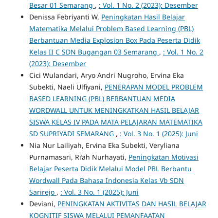
Besar 01 Semarang
,
: Vol. 1 No. 2 (2023): Desember
Denissa Febriyanti W,
Peningkatan Hasil Belajar
Matematika Melalui Problem Based Learning (PBL)
Berbantuan Media Explosion Box Pada Peserta Didik
Kelas II C SDN Bugangan 03 Semarang
,
: Vol. 1 No. 2
(2023): Desember
Cici Wulandari, Aryo Andri Nugroho, Ervina Eka
Subekti, Naeli Ulfiyani,
PENERAPAN MODEL PROBLEM
BASED LEARNING (PBL) BERBANTUAN MEDIA
WORDWALL UNTUK MENINGKATKAN HASIL BELAJAR
SISWA KELAS IV PADA MATA PELAJARAN MATEMATIKA
SD SUPRIYADI SEMARANG
,
: Vol. 3 No. 1 (2025): Juni
Nia Nur Lailiyah, Ervina Eka Subekti, Veryliana
Purnamasari, Ri’ah Nurhayati,
Peningkatan Motivasi
Belajar Peserta Didik Melalui Model PBL Berbantu
Wordwall Pada Bahasa Indonesia Kelas Vb SDN
Sarirejo
,
: Vol. 3 No. 1 (2025): Juni
Deviani,
PENINGKATAN AKTIVITAS DAN HASIL BELAJAR
KOGNITIF SISWA MELALUI PEMANFAATAN