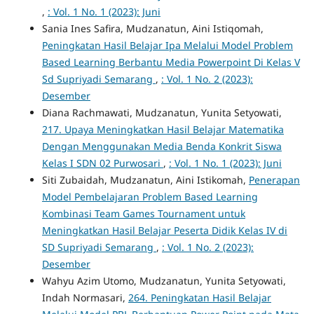
,
: Vol. 1 No. 1 (2023): Juni
Sania Ines Safira, Mudzanatun, Aini Istiqomah,
Peningkatan Hasil Belajar Ipa Melalui Model Problem
Based Learning Berbantu Media Powerpoint Di Kelas V
Sd Supriyadi Semarang
,
: Vol. 1 No. 2 (2023):
Desember
Diana Rachmawati, Mudzanatun, Yunita Setyowati,
217. Upaya Meningkatkan Hasil Belajar Matematika
Dengan Menggunakan Media Benda Konkrit Siswa
Kelas I SDN 02 Purwosari
,
: Vol. 1 No. 1 (2023): Juni
Siti Zubaidah, Mudzanatun, Aini Istikomah,
Penerapan
Model Pembelajaran Problem Based Learning
Kombinasi Team Games Tournament untuk
Meningkatkan Hasil Belajar Peserta Didik Kelas IV di
SD Supriyadi Semarang
,
: Vol. 1 No. 2 (2023):
Desember
Wahyu Azim Utomo, Mudzanatun, Yunita Setyowati,
Indah Normasari,
264. Peningkatan Hasil Belajar