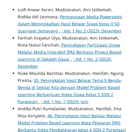
Lutfi Anwar Asrori, Mudzanatun, Aini Istikomah,
Rodika Adi Lesmana,
Penggunaan Media Powerpoint
dalam Meningkatkan Hasil Belajar Siswa Kelas V SD
Supriyadi Semarang
,
: Vol. 1 No. 2 (2023): Desember
Farihah Inayatul Ulya, Mudzanatun, Aini Istikomah,
Rima Nailul Farichah,
Peningkatan Partisipasi Siswa
Melalui Media Interaktif IPAS Berbasis Project Based
Learning di Sekolah Dasar
,
: Vol. 1 No. 2 (2023):
Desember
Nuke Maulida Bachtiar, Mudzanatun, Hanifah, Agung
Prastia,
35. Peningkatan Hasil Belajar Tema 9 Benda-
Benda di Sekitar Kita dengan Model Problem Based
Learning Berbantuan Video Siswa Kelas 5 SDN 2
Purwosari
,
: Vol. 1 No. 1 (2023): Juni
Andika Putri Kumalasiwi, Mudzanatun, Hanifah, Ima
Nisa Asriyanti,
46. Peningkatan Hasil Belajar Melalui
Model Problem Based Learning Mata Pelajaran IPAS
Berbantu Video Pembelajaran kelas 4 SDN 2 Purwosari