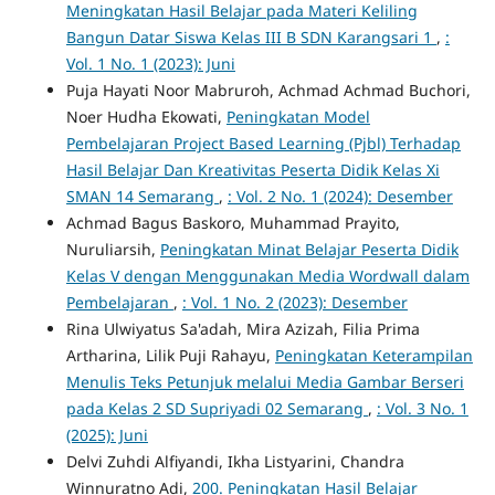
Meningkatan Hasil Belajar pada Materi Keliling
Bangun Datar Siswa Kelas III B SDN Karangsari 1
,
:
Vol. 1 No. 1 (2023): Juni
Puja Hayati Noor Mabruroh, Achmad Achmad Buchori,
Noer Hudha Ekowati,
Peningkatan Model
Pembelajaran Project Based Learning (Pjbl) Terhadap
Hasil Belajar Dan Kreativitas Peserta Didik Kelas Xi
SMAN 14 Semarang
,
: Vol. 2 No. 1 (2024): Desember
Achmad Bagus Baskoro, Muhammad Prayito,
Nuruliarsih,
Peningkatan Minat Belajar Peserta Didik
Kelas V dengan Menggunakan Media Wordwall dalam
Pembelajaran
,
: Vol. 1 No. 2 (2023): Desember
Rina Ulwiyatus Sa'adah, Mira Azizah, Filia Prima
Artharina, Lilik Puji Rahayu,
Peningkatan Keterampilan
Menulis Teks Petunjuk melalui Media Gambar Berseri
pada Kelas 2 SD Supriyadi 02 Semarang
,
: Vol. 3 No. 1
(2025): Juni
Delvi Zuhdi Alfiyandi, Ikha Listyarini, Chandra
Winnuratno Adi,
200. Peningkatan Hasil Belajar