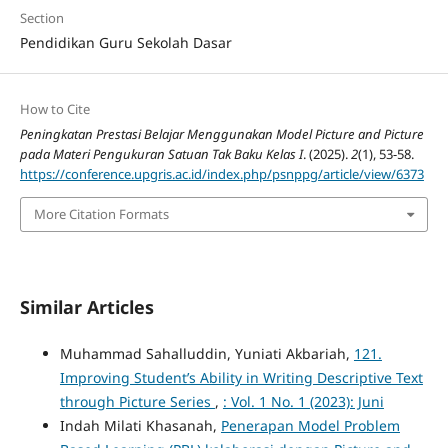
Section
Pendidikan Guru Sekolah Dasar
How to Cite
Peningkatan Prestasi Belajar Menggunakan Model Picture and Picture
pada Materi Pengukuran Satuan Tak Baku Kelas I
. (2025).
2
(1), 53-58.
https://conference.upgris.ac.id/index.php/psnppg/article/view/6373
More Citation Formats
Similar Articles
Muhammad Sahalluddin, Yuniati Akbariah,
121.
Improving Student’s Ability in Writing Descriptive Text
through Picture Series
,
: Vol. 1 No. 1 (2023): Juni
Indah Milati Khasanah,
Penerapan Model Problem