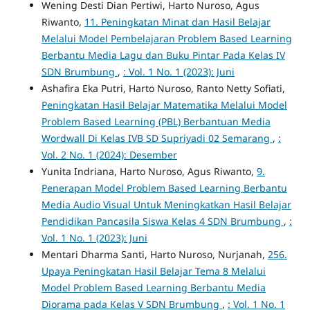
Wening Desti Dian Pertiwi, Harto Nuroso, Agus
Riwanto,
11. Peningkatan Minat dan Hasil Belajar
Melalui Model Pembelajaran Problem Based Learning
Berbantu Media Lagu dan Buku Pintar Pada Kelas IV
SDN Brumbung
,
: Vol. 1 No. 1 (2023): Juni
Ashafira Eka Putri, Harto Nuroso, Ranto Netty Sofiati,
Peningkatan Hasil Belajar Matematika Melalui Model
Problem Based Learning (PBL) Berbantuan Media
Wordwall Di Kelas IVB SD Supriyadi 02 Semarang
,
:
Vol. 2 No. 1 (2024): Desember
Yunita Indriana, Harto Nuroso, Agus Riwanto,
9.
Penerapan Model Problem Based Learning Berbantu
Media Audio Visual Untuk Meningkatkan Hasil Belajar
Pendidikan Pancasila Siswa Kelas 4 SDN Brumbung
,
:
Vol. 1 No. 1 (2023): Juni
Mentari Dharma Santi, Harto Nuroso, Nurjanah,
256.
Upaya Peningkatan Hasil Belajar Tema 8 Melalui
Model Problem Based Learning Berbantu Media
Diorama pada Kelas V SDN Brumbung
,
: Vol. 1 No. 1