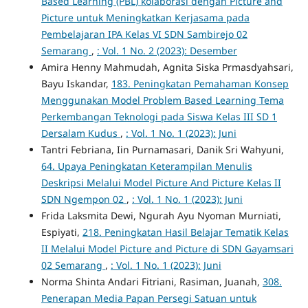
Based Learning (PBL) kolaborasi dengan Picture and
Picture untuk Meningkatkan Kerjasama pada
Pembelajaran IPA Kelas VI SDN Sambirejo 02
Semarang
,
: Vol. 1 No. 2 (2023): Desember
Amira Henny Mahmudah, Agnita Siska Prmasdyahsari,
Bayu Iskandar,
183. Peningkatan Pemahaman Konsep
Menggunakan Model Problem Based Learning Tema
Perkembangan Teknologi pada Siswa Kelas III SD 1
Dersalam Kudus
,
: Vol. 1 No. 1 (2023): Juni
Tantri Febriana, Iin Purnamasari, Danik Sri Wahyuni,
64. Upaya Peningkatan Keterampilan Menulis
Deskripsi Melalui Model Picture And Picture Kelas II
SDN Ngempon 02
,
: Vol. 1 No. 1 (2023): Juni
Frida Laksmita Dewi, Ngurah Ayu Nyoman Murniati,
Espiyati,
218. Peningkatan Hasil Belajar Tematik Kelas
II Melalui Model Picture and Picture di SDN Gayamsari
02 Semarang
,
: Vol. 1 No. 1 (2023): Juni
Norma Shinta Andari Fitriani, Rasiman, Juanah,
308.
Penerapan Media Papan Persegi Satuan untuk