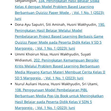
Setyaningsih,
334. Peningkatan Hasil Belajar Siswa
Kelas 4 dengan Model Problem Based Learning
Berbantuan Quizizz Paper Mode
,
: Vol. 1 No. 1 (2023):
Juni
Dona Ayu Saputri, Siti Aminah, Husni Wakhyudin,
190.
Peningkatan Hasil Belajar Melalui Model
Pembelajaran Project Based Learning Berbasis Game
Quizizz Paper Mode pada Peserta Didik Kelas V SD 5
Margorejo
,
: Vol. 1 No. 1 (2023): Juni
Ummi Khoirun Nisa, Husni Wakhyudin, Suyati
Widiastuti,
202. Peningkatan Kemampuan Berpikir
Kritis Melalui Problem Based Learning Berbantuan
Media Wayang Kartun Materi Membuat Cerita Kelas II
SD 5 Margorejo
,
: Vol. 1 No. 1 (2023): Juni
Nurul Auliani Husna, Husni Wakhyudin, Sri Utami,
108. Penggunaan Model Pembelajaran PJBL
Berbantuan Media Pop-Up Book untuk Meningkatkan
Hasil Belajar pada Peserta Didik Kelas V SDN 5
Margorejo
,
: Vol. 1 No. 1 (2023): Juni