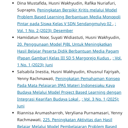
Dina Mustafida, Husni Wakhyudin, Rafika Nuriafuri,
Suprapto,
Peningkatan Berpikir Kritis melalui Model
Problem Based Learning Berbantuan Media Monopoli
Pintar pada Siswa Kelas V SDN Sendangmulyo 02
,
:
Vol. 1 No. 2 (2023): Desember
Hamidatun Noor, Suyati Widiastuti, Husni Wakhyudin,
20. Penggunaan Model PjBL Untuk Meningkatkan
Hasil Belajar Peserta Didik Berbantuan Media Pagam
(Papan Gambar) Kelas III SD 5 Margorejo Kudus
,
: Vol.
1 No. 1 (2023): Juni
Salsabila Inestia, Husni Wakhyudin, Khusnul Fajriyah,
Yenny Rachmawati,
Peningkatan Pemahaman Konsep
Pada Mata Pelajaran IPAS Materi Indonesiaku Kaya
Budaya Melalui Model Project Based Learning dengan
Integrasi Kearifan Budaya Lokal
,
: Vol. 3 No. 1 (2025):
Juni
Riannisa Arumasharroh, Veryliana Purnamasari, Yenny
Rachmawati,
225. Peningkatan Aktivitas dan Hasil
Belajar Melalui Model Pembelajaran Problem Based