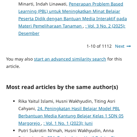
Minarti, Indah Linawati,
Penerapan Problem Based
Learning (PBL) untuk Meningkatkan Minat Belajar
Peserta Didik dengan Bantuan Media Interaktif pada
Materi Pemeliharaan Tanaman
,
: Vol. 3 No. 2 (2025):
Desember
1-10 of 1112
Next
You may also
start an advanced similarity search
for this
article.
Most read articles by the same author(s)
Rika Yaitul Islami, Husni Wakhyudin, Titing Asri
Cahyani,
24. Peningkatan Hasil Belajar Model PBL
Berbantuan Media Kantung Belajar Kelas 1 SDN 05
Margorejo
,
: Vol. 1 No. 1 (2023): Juni
Putri Sukrotin Ni’mah, Husni Wakhyudin, Anna