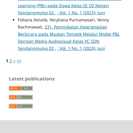
Learning (PBL) pada Siswa Kelas III SD Negeri
Sendangmulyo 02
,
: Vol. 1 No. 1 (2023): Juni
Fidiana Astutik, Veryliana Purnamasari, Yenny
Rachmawati,
231. Peningkatan Keterampilan
Berbicara pada Muatan Tematik Melalui Model PBL
Dengan Media Audiovisual Kelas VC SDN
Sendangmulyo 02
,
: Vol. 1 No. 1 (2023): Juni
1
2
>
>>
Latest publications