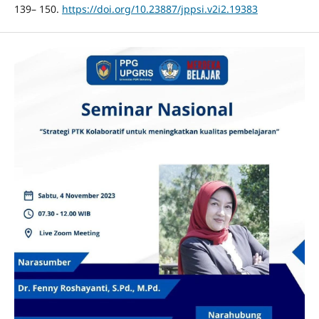
139– 150.
https://doi.org/10.23887/jppsi.v2i2.19383