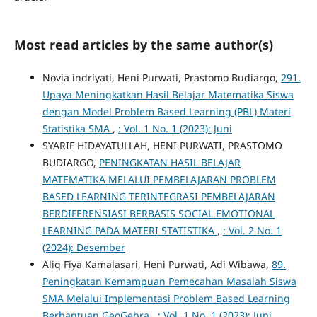
Most read articles by the same author(s)
Novia indriyati, Heni Purwati, Prastomo Budiargo,
291.
Upaya Meningkatkan Hasil Belajar Matematika Siswa
dengan Model Problem Based Learning (PBL) Materi
Statistika SMA
,
: Vol. 1 No. 1 (2023): Juni
SYARIF HIDAYATULLAH, HENI PURWATI, PRASTOMO
BUDIARGO,
PENINGKATAN HASIL BELAJAR
MATEMATIKA MELALUI PEMBELAJARAN PROBLEM
BASED LEARNING TERINTEGRASI PEMBELAJARAN
BERDIFERENSIASI BERBASIS SOCIAL EMOTIONAL
LEARNING PADA MATERI STATISTIKA
,
: Vol. 2 No. 1
(2024): Desember
Aliq Fiya Kamalasari, Heni Purwati, Adi Wibawa,
89.
Peningkatan Kemampuan Pemecahan Masalah Siswa
SMA Melalui Implementasi Problem Based Learning
Berbantuan GeoGebra
,
: Vol. 1 No. 1 (2023): Juni