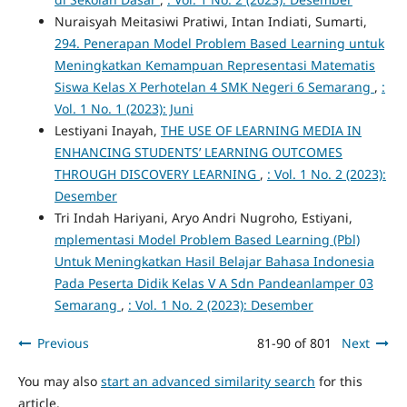
Nuraisyah Meitasiwi Pratiwi, Intan Indiati, Sumarti,
294. Penerapan Model Problem Based Learning untuk
Meningkatkan Kemampuan Representasi Matematis
Siswa Kelas X Perhotelan 4 SMK Negeri 6 Semarang
,
:
Vol. 1 No. 1 (2023): Juni
Lestiyani Inayah,
THE USE OF LEARNING MEDIA IN
ENHANCING STUDENTS’ LEARNING OUTCOMES
THROUGH DISCOVERY LEARNING
,
: Vol. 1 No. 2 (2023):
Desember
Tri Indah Hariyani, Aryo Andri Nugroho, Estiyani,
mplementasi Model Problem Based Learning (Pbl)
Untuk Meningkatkan Hasil Belajar Bahasa Indonesia
Pada Peserta Didik Kelas V A Sdn Pandeanlamper 03
Semarang
,
: Vol. 1 No. 2 (2023): Desember
Previous
81-90 of 801
Next
You may also
start an advanced similarity search
for this
article.