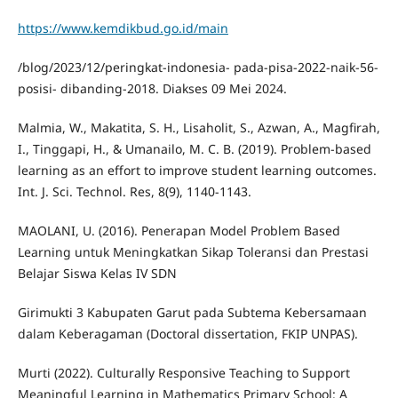
https://www.kemdikbud.go.id/main
/blog/2023/12/peringkat-indonesia- pada-pisa-2022-naik-56-
posisi- dibanding-2018. Diakses 09 Mei 2024.
Malmia, W., Makatita, S. H., Lisaholit, S., Azwan, A., Magfirah,
I., Tinggapi, H., & Umanailo, M. C. B. (2019). Problem-based
learning as an effort to improve student learning outcomes.
Int. J. Sci. Technol. Res, 8(9), 1140-1143.
MAOLANI, U. (2016). Penerapan Model Problem Based
Learning untuk Meningkatkan Sikap Toleransi dan Prestasi
Belajar Siswa Kelas IV SDN
Girimukti 3 Kabupaten Garut pada Subtema Kebersamaan
dalam Keberagaman (Doctoral dissertation, FKIP UNPAS).
Murti (2022). Culturally Responsive Teaching to Support
Meaningful Learning in Mathematics Primary School: A