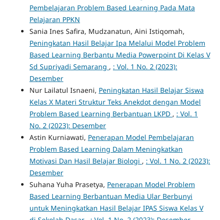
Pembelajaran Problem Based Learning Pada Mata
Pelajaran PPKN
Sania Ines Safira, Mudzanatun, Aini Istiqomah,
Peningkatan Hasil Belajar Ipa Melalui Model Problem
Based Learning Berbantu Media Powerpoint Di Kelas V
Sd Supriyadi Semarang
,
: Vol. 1 No. 2 (2023):
Desember
Nur Lailatul Isnaeni,
Peningkatan Hasil Belajar Siswa
Kelas X Materi Struktur Teks Anekdot dengan Model
Problem Based Learning Berbantuan LKPD
,
: Vol. 1
No. 2 (2023): Desember
Astin Kurniawati,
Penerapan Model Pembelajaran
Problem Based Learning Dalam Meningkatkan
Motivasi Dan Hasil Belajar Biologi
,
: Vol. 1 No. 2 (2023):
Desember
Suhana Yuha Prasetya,
Penerapan Model Problem
Based Learning Berbantuan Media Ular Berbunyi
untuk Meningkatkan Hasil Belajar IPAS Siswa Kelas V
di Sekolah Dasar
,
: Vol. 1 No. 2 (2023): Desember