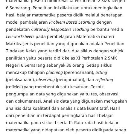
matematika peserta didik kelas XI Perhotelan 2 SMK Negeri
6 Semarang. Penelitian ini dilakukan untuk meningkatkan
hasil belajar matematika peserta didik melalui penerapan
model pembelajaran
Problem Based Learning
dengan
pendekatan
Culturally Responsive Teaching
berbantu media
Liveworksheets
pada pembelajaran Matematika materi
Matriks. Jenis penelitian yang digunakan adalah Penelitian
Tindakan Kelas yang terdiri dari dua siklus dengan subjek
penilitian yaitu peserta didik kelas XI Perhotelan 2 SMK
Negeri 6 Semarang sebanyak 36 orang. Setiap siklus
mencakup tahapan
planning
(perencanaan),
acting
(pelaksanaan),
observing
(pengamatan), dan
reflecting
(refleksi) yang membentuk satu kesatuan. Teknik
pengumpulan data yang digunakan yaitu tes, observasi,
dan dokumentasi. Analisis data yang digunakan merupakan
analisis data kualitatif dan analisis data kuantitatif. Hasil
dari penelitian ini terdapat peningkatan hasil belajar
matematika pada siklus I serta II. Rata-rata hasil belajar
matematika yang didapatkan oleh peserta didik pada tahap