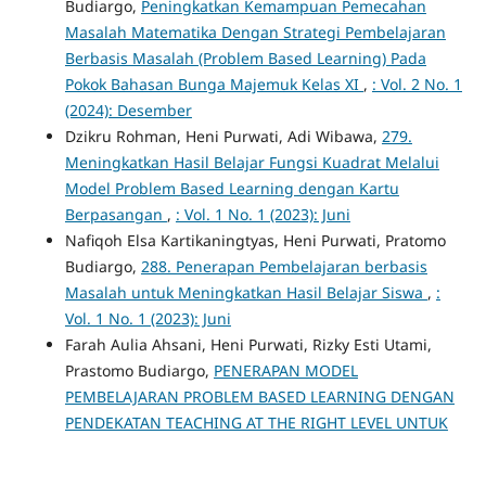
Budiargo,
Peningkatkan Kemampuan Pemecahan
Masalah Matematika Dengan Strategi Pembelajaran
Berbasis Masalah (Problem Based Learning) Pada
Pokok Bahasan Bunga Majemuk Kelas XI
,
: Vol. 2 No. 1
(2024): Desember
Dzikru Rohman, Heni Purwati, Adi Wibawa,
279.
Meningkatkan Hasil Belajar Fungsi Kuadrat Melalui
Model Problem Based Learning dengan Kartu
Berpasangan
,
: Vol. 1 No. 1 (2023): Juni
Nafiqoh Elsa Kartikaningtyas, Heni Purwati, Pratomo
Budiargo,
288. Penerapan Pembelajaran berbasis
Masalah untuk Meningkatkan Hasil Belajar Siswa
,
:
Vol. 1 No. 1 (2023): Juni
Farah Aulia Ahsani, Heni Purwati, Rizky Esti Utami,
Prastomo Budiargo,
PENERAPAN MODEL
PEMBELAJARAN PROBLEM BASED LEARNING DENGAN
PENDEKATAN TEACHING AT THE RIGHT LEVEL UNTUK
MENINGKATKAN HASIL BELAJAR MATEMATIKA
,
: Vol. 2
No. 1 (2024): Desember