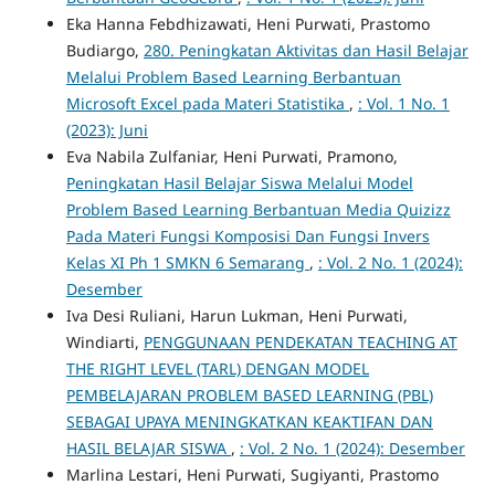
Eka Hanna Febdhizawati, Heni Purwati, Prastomo
Budiargo,
280. Peningkatan Aktivitas dan Hasil Belajar
Melalui Problem Based Learning Berbantuan
Microsoft Excel pada Materi Statistika
,
: Vol. 1 No. 1
(2023): Juni
Eva Nabila Zulfaniar, Heni Purwati, Pramono,
Peningkatan Hasil Belajar Siswa Melalui Model
Problem Based Learning Berbantuan Media Quizizz
Pada Materi Fungsi Komposisi Dan Fungsi Invers
Kelas XI Ph 1 SMKN 6 Semarang
,
: Vol. 2 No. 1 (2024):
Desember
Iva Desi Ruliani, Harun Lukman, Heni Purwati,
Windiarti,
PENGGUNAAN PENDEKATAN TEACHING AT
THE RIGHT LEVEL (TARL) DENGAN MODEL
PEMBELAJARAN PROBLEM BASED LEARNING (PBL)
SEBAGAI UPAYA MENINGKATKAN KEAKTIFAN DAN
HASIL BELAJAR SISWA
,
: Vol. 2 No. 1 (2024): Desember
Marlina Lestari, Heni Purwati, Sugiyanti, Prastomo